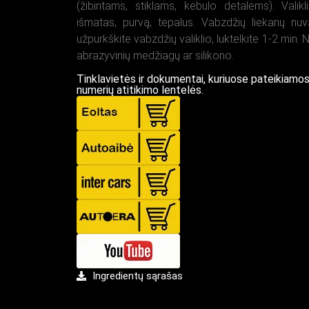
(žibintams, stiklams, kėbulo detalėms). Valik
išmatas, purvą, tepalus. Vabzdžių liekanų nuv
užpurkškite vabzdžių valiklio, luktelkite 1-2 min. 
abrazyvinių medžiagų ar silikono.
Tinklavietės ir dokumentai, kuriuose pateikiamo
numerių atitikimo lentelės.
Ingredientų sąrašas