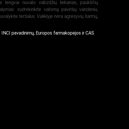
lis lengvai nuvalo vabzdžių liekanas, paukščių
alymas: sudrėkinkite valomą paviršių vandeniu,
Nuvalykite teršalus. Valiklyje nėra agresyvių šarmų,
s INCI pavadinimų, Europos farmakopėjos ir CAS