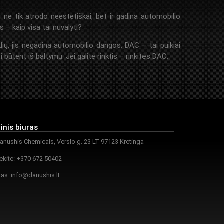
 ne tik atrodo neestetiškai, bet ir gadina automobilio
 kaip visa tai nuvalyti?
lių, jis negadina automobilio dangos. DAC – tai puikiai
 būtent iš baltymų. Jei galite rinktis – rinkitės DAC.
inis biuras
nushis Chemicals, Verslo g. 23 LT-97123 Kretinga
ekite: +370 672 50402
tas:
info@danushis.lt