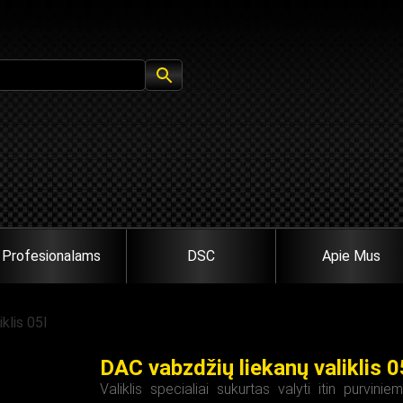
Profesionalams
DSC
Apie Mus
klis 05l
DAC vabzdžių liekanų valiklis 0
Valiklis specialiai sukurtas valyti itin purvin