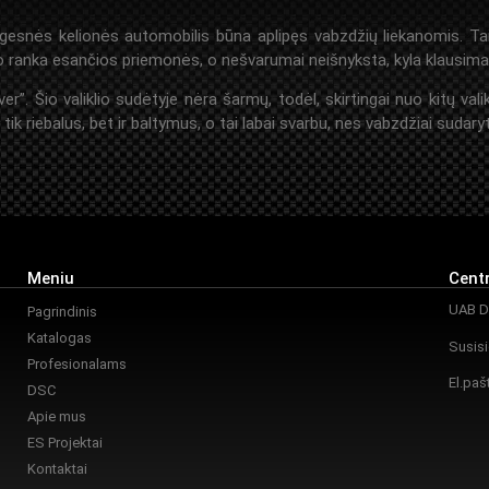
gesnės kelionės automobilis būna aplipęs vabzdžių liekanomis. Tai
anka esančios priemonės, o nešvarumai neišnyksta, kyla klausimas –
 Šio valiklio sudėtyje nėra šarmų, todėl, skirtingai nuo kitų valik
k riebalus, bet ir baltymus, o tai labai svarbu, nes vabzdžiai sudaryti
Meniu
Centr
UAB Da
Pagrindinis
Katalogas
Susisi
Profesionalams
El.paš
DSC
Apie mus
ES Projektai
Kontaktai