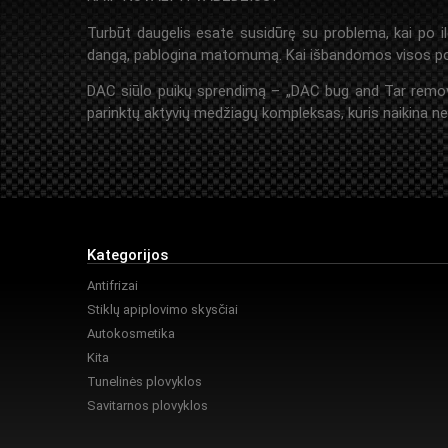
Turbūt daugelis esate susidūrę su problema, kai po il
dangą, pablogina matomumą. Kai išbandomos visos po r
DAC siūlo puikų sprendimą – „DAC bug and Tar remover”.
parinktų aktyvių medžiagų kompleksas, kuris naikina ne ti
Kategorijos
Antifrizai
Stiklų apiplovimo skysčiai
Autokosmetika
Kita
Tunelinės plovyklos
Savitarnos plovyklos