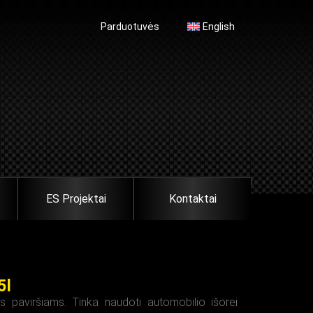
Parduotuvės
English
ES Projektai
Kontaktai
5l
iems paviršiams. Tinka naudoti automobilio išorei