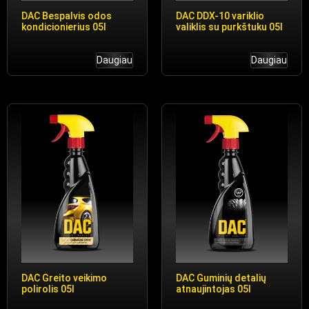
DAC Bespalvis odos
DAC DDX-10 variklio
kondicionierius 05l
valiklis su purkštuku 05l
Daugiau
Daugiau
DAC Greito veikimo
DAC Guminių detalių
polirolis 05l
atnaujintojas 05l