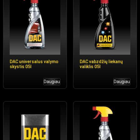
DAC universalus valymo
DAC vabzdžių liekanų
skystis 05l
valiklis 05l
Daugiau
Daugiau