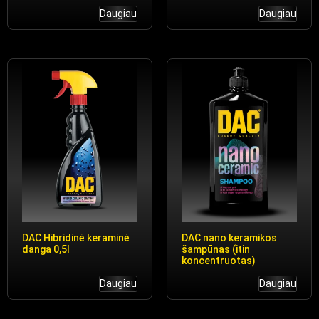
Daugiau
Daugiau
DAC Hibridinė keraminė
DAC nano keramikos
danga 0,5l
šampūnas (itin
koncentruotas)
Daugiau
Daugiau