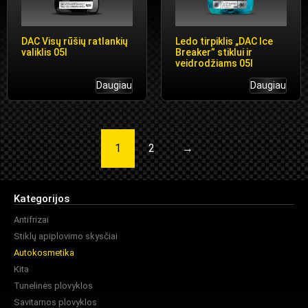
DAC Visų rūšių ratlankių
Ledo tirpiklis „DAC Ice
valiklis 05l
Breaker” stiklui ir
veidrodžiams 05l
Daugiau
Daugiau
1
2
→
Kategorijos
Antifrizai
Stiklų apiplovimo skysčiai
Autokosmetika
Kita
Tunelinės plovyklos
Savitarnos plovyklos