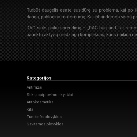
Turbūt daugelis esate susidūrę su problema, kai po il
dangą, pablogina matomumą. Kai išbandomos visos po r
DAC siūlo puikų sprendimą – „DAC bug and Tar remover”.
parinktų aktyvių medžiagų kompleksas, kuris naikina ne ti
Kategorijos
Antifrizai
Stiklų apiplovimo skysčiai
Autokosmetika
Kita
Tunelinės plovyklos
Savitarnos plovyklos