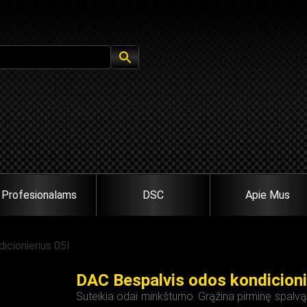
Profesionalams
DSC
Apie Mus
icionierius 05l
DAC Bespalvis odos kondicioni
Suteikia odai minkštumo. Grąžina pirminę spalv