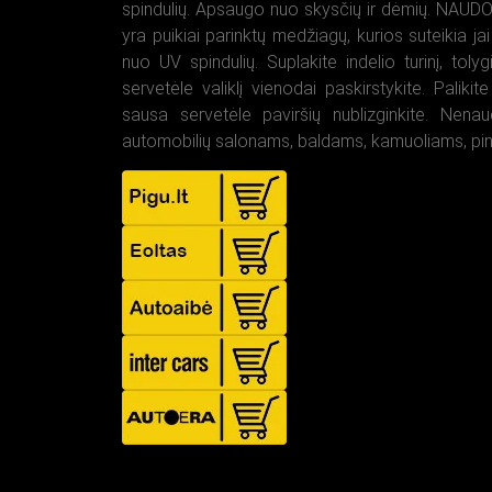
spindulių. Apsaugo nuo skysčių ir dėmių. NAUDOJ
yra puikiai parinktų medžiagų, kurios suteikia 
nuo UV spindulių. Suplakite indelio turinį, toly
servetėle valiklį vienodai paskirstykite. Palikite
sausa servetėle paviršių nublizginkite. Nena
automobilių salonams, baldams, kamuoliams, pi