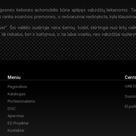
gesnės kelionės automobilis būna aplipęs vabzdžių liekanomis. Tai
anka esančios priemonės, o nešvarumai neišnyksta, kyla klausimas –
 Šio valiklio sudėtyje nėra šarmų, todėl, skirtingai nuo kitų valik
k riebalus, bet ir baltymus, o tai labai svarbu, nes vabzdžiai sudaryti
Meniu
Centr
UAB Da
Pagrindinis
Katalogas
Susisi
Profesionalams
El.paš
DSC
Apie mus
ES Projektai
Kontaktai