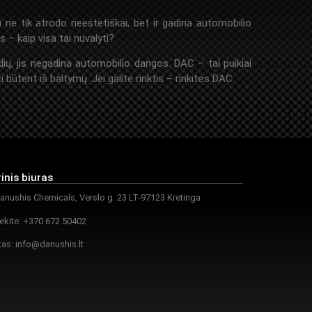
 ne tik atrodo neestetiškai, bet ir gadina automobilio
 kaip visa tai nuvalyti?
lių, jis negadina automobilio dangos. DAC – tai puikiai
 būtent iš baltymų. Jei galite rinktis – rinkitės DAC.
inis biuras
nushis Chemicals, Verslo g. 23 LT-97123 Kretinga
ekite: +370 672 50402
tas:
info@danushis.lt