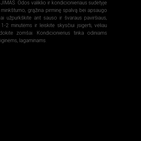
IMAS. Odos valiklio ir kondicionieriaus sudėtyje
jai minkštumo, grąžina pirminę spalvą bei apsaugo
giai užpurkškite ant sauso ir švaraus paviršiaus,
 1-2 minutėms ir leiskite skysčiui įsigerti, vėliau
udokite zomšai. Kondicionierius tinka odiniams
niginėms, lagaminams.