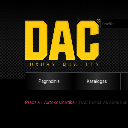
Pagrindinis
Katalogas
Pradžia
/
Autokosmetika
/ DAC Bespalvis odos kond