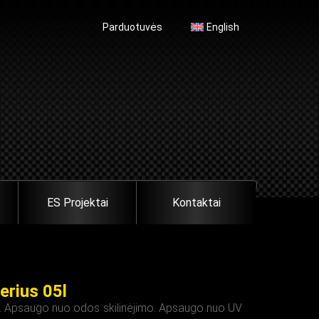
Parduotuvės
English
ES Projektai
Kontaktai
erius 05l
ą. Apsaugo nuo odos skilinėjimo. Apsaugo nuo UV