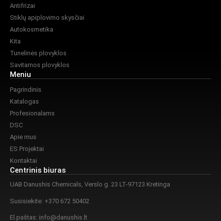
Antifrizai
Stiklų apiplovimo skysčiai
Autokosmetika
Kita
Tunelinės plovyklos
Savitarnos plovyklos
Meniu
Pagrindinis
Katalogas
Profesionalams
DSC
Apie mus
ES Projektai
Kontaktai
Centrinis biuras
UAB Danushis Chemicals, Verslo g. 23 LT-97123 Kretinga
Susisiekite: +370 672 50402
El.paštas:
info@danushis.lt