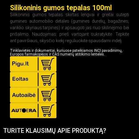
Silikoninis gumos tepalas 100ml
Silikoninis gumos tepalas skirtas lengvai ir greitai sutepti
gumines automobilio detales (gumines durelių, bagažinės,
variklio skyriaus tarpines) ir apsaugoti jas nuo skilinėjimo bei
prišalimo. Naudojimas: prieš vartojant sukratykite. Tepkite
ant paviršiaus, skysčio kiekį reguliuokite spausdami indelį.
Tinklavietės ir dokumentai, kuriuose pateikiamos INCI pavadinimų,
Europos farmakopėjos ir CAS numerių atitikimo lentelės.
TURITE KLAUSIMŲ APIE PRODUKTĄ?