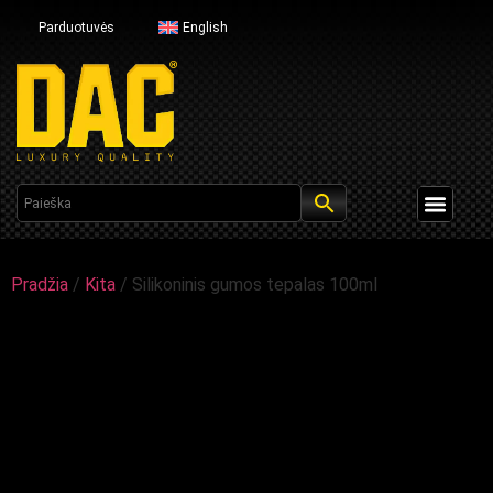
Parduotuvės
English
Pradžia
/
Kita
/ Silikoninis gumos tepalas 100ml