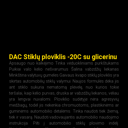
DAC Stiklų ploviklis -20C su glicerinu
Apsaugo nuo kalkėjimo Tinka vėduokliniams purkštukams
Puikiai valo kelio nešvarumus Šalina vabzdžių liekanas
Minkština valytuvų gumeles Gaivaus kvapo stiklų ploviklis yra
skirtas automobilių stiklų valymui. Naujos formulės dėka jis
ant stiklo sukuria nematomą plėvelę, nuo kurios tokie
teršalai, kaip kelio purvas, druska ar vabzdžių liekanos, vėliau
yra lengvai nuvalomi. Ploviklio sudėtyje nėra agresyvių
medžiagų, todėl jis nekenkia chromuotoms, plastikinėms ar
guminėms automobilio detalėms. Tinka naudoti tiek žiemą,
tiek ir vasarą. Naudoti vadovaujantis automobilio naudojimo
instrukcija. Pilti į automobilio stiklų plovimo indelį.