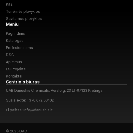
Kita
Tunelinės plovyklos
Savitarnos plovyklos
Meniu
Pagrindinis
Katalogas
Profesionalams
DSC
Apie mus
ES Projektai
Kontaktai
Centrinis biuras
UAB Danushis Chemicals, Verslo g. 23 LT-97123 Kretinga
Susisiekite: +370 672 50402
El.paštas:
info@danushis.lt
© 2025 DAC