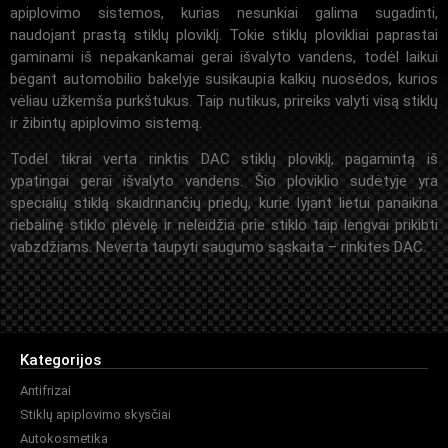
apiplovimo sistemos, kurias nesunkiai galima sugadinti,
naudojant prastą stiklų ploviklį. Tokie stiklų plovikliai paprastai
gaminami iš nepakankamai gerai išvalyto vandens, todėl laikui
bėgant automobilio bakelyje susikaupia kalkių nuosėdos, kurios
vėliau užkemša purkštukus. Taip nutikus, prireiks valyti visą stiklų
ir žibintų apiplovimo sistemą.
Todėl tikrai verta rinktis DAC stiklų ploviklį, pagamintą iš
ypatingai gerai išvalyto vandens. Šio ploviklio sudėtyje yra
specialių stiklą skaidrinančių priedų, kurie lyjant lietui panaikina
riebalinę stiklo plėvelę ir neleidžia prie stiklo taip lengvai prikibti
vabzdžiams. Neverta taupyti saugumo sąskaita – rinkitės DAC.
Kategorijos
Antifrizai
Stiklų apiplovimo skysčiai
Autokosmetika