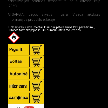
Kristalizacijos pradžios temperatūra ne aukštesnė kaip
o
-20
C.
ATSARGIAI. Degūs skystis ir garai. Visada laikykitės
informacijos produkto etiketėje.
Tinklavietės ir dokumentai, kuriuose pateikiamos INCI pavadinimų,
Europos farmakopėjos ir CAS numerių atitikimo lentelės.