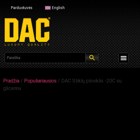
Parduotuvės
English
Pradžia
/
Populiariausios
/ DAC Stiklų ploviklis -20C su
glicerinu