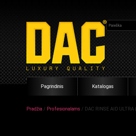
Pagrindinis
Katalogas
Pradžia
/
Profesionalams
/ DAC RINSE AID ULTRA (A