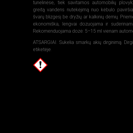
tunelinėse, tiek savitarnos automobilių plovyk
greitą vandens nutekėjimą nuo kėbulo paviršiau
švarų blizgesį be dryžių ar kalkinių dėmių. Priem
ekonomiška, lengvai dozuojama ir suderina
Rekomenduojama dozė: 5–15 ml vienam automob
ATSARGIAI. Sukelia smarkų akių dirginimą. Dirg
etiketėje.