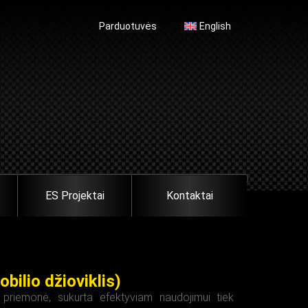
Parduotuvės
English
ES Projektai
Kontaktai
ilio džioviklis)
priemonė, sukurta efektyviam naudojimui tiek