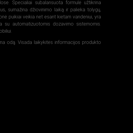
lose. Specialiai subalansuota formulė užtikrina
s, sumažina džiovinimo laiką ir palieka tolygų,
onė puikiai veikia net esant kietam vandeniui, yra
ma su automatizuotomis dozavimo sistemomis.
iliui.
ina odą. Visada laikykitės informacijos produkto